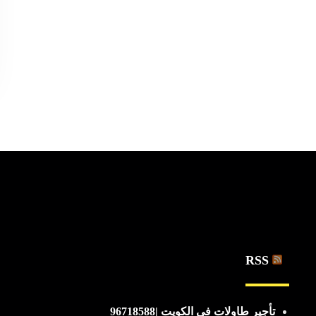
RSS
تأجير طاولات في الكويت |96718588