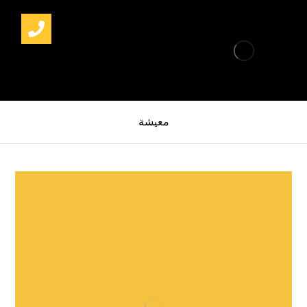
معيشة