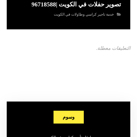
تصوير حفلات في الكويت |96718588
خدمة تاجير كراسي وطاولات في الكويت
التعليقات معطلة.
وسوم